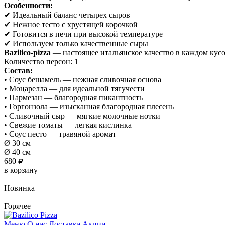
Особенности:
✔ Идеальный баланс четырех сыров
✔ Нежное тесто с хрустящей корочкой
✔ Готовится в печи при высокой температуре
✔ Используем только качественные сыры
Bazilico-pizza
— настоящее итальянское качество в каждом кусо
Количество персон: 1
Состав:
• Соус бешамель — нежная сливочная основа
• Моцарелла — для идеальной тягучести
• Пармезан — благородная пикантность
• Горгонзола — изысканная благородная плесень
• Сливочный сыр — мягкие молочные нотки
• Свежие томаты — легкая кислинка
• Соус песто — травяной аромат
Ø 30 см
Ø 40 см
680
в корзину
Новинка
Горячее
Меню
О нас
Доставка
Акции