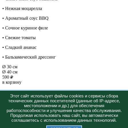
• Нежная моцарелла
• Ароматный соус BBQ
• Сочное куриное филе
• Свежие томаты
• Сладкий ананас
• Бальзамический дрессинг
Ø 30 см
Ø 40 см
590
в корзину
Новинка
Этот сайт использует файлы cookies и сервисы сбора
технических данных посетителей (данные об IP-адресе,
Горячее
местоположении и др.) для обеспечения
работоспособности и улучшения качества обслуживания.
Меню
О нас
Доставка
Акции
Продолжая использовать наш сайт, вы автоматически
+7 (919) 612-48-47
соглашаетесь с использованием данных технологий.
Юридическая информация: