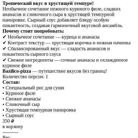
Тропический вкус в хрустящей темпуре!
Необычное сочетание нежного куриного филе, сладких
ананасов и сливочного сыра в хрустящей темпурной
панировке. Сырный соус добавляет блюду особую
пикантность, создавая гармоничный вкусовой ансамбль.
Почему стоит попробовать:
✔ Необычное сочетание — курица и ананасы
✔ Контраст текстур — хрустящая корочка и нежная начинка
✔ Сбалансированный вкус — сладость ананасов и
пикантность сырного соуса
✔ Свежие ингредиенты — сочные ананасы и охлажденное
куриное филе
Bazilico-pizza
— путешествие вкусов без границ!
Количество персон: 1
Состав:
• Специальный рис для суши
• Куриное филе
• Свежие ананасы
• Сливочный сыр
• Хрустящая темпурная панировка
• Сырный соус
350
в корзину
----------
Вес