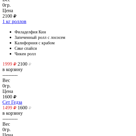
0гр.
Цена
2100
1 кг роллов
Филаделфия Кин
Запеченный ролл с лососем
Калифорния с крабом
Сяке спайси
Чикен ролл
1999
2100
в корзину
----------
Вес
0гр.
Цена
1600
Сет Гедза
1499
1600
в корзину
----------
Вес
0гр.
Цена