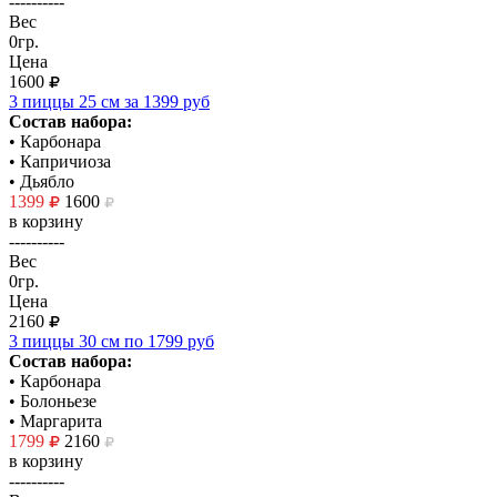
----------
Вес
0гр.
Цена
1600
3 пиццы 25 см за 1399 руб
Состав набора:
• Карбонара
• Капричиоза
• Дьябло
1399
1600
в корзину
----------
Вес
0гр.
Цена
2160
3 пиццы 30 см по 1799 руб
Состав набора:
• Карбонара
• Болоньезе
• Маргарита
1799
2160
в корзину
----------