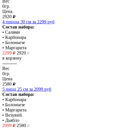
Вес
0гр.
Цена
2920
4 пиццы 30 см за 2299 руб
Состав набора:
• Салями
• Карбонара
• Болоньезе
• Маргарита
2299
2920
в корзину
----------
Вес
0гр.
Цена
2580
5 пицц 25 см за 2099 руб
Состав набора:
• Карбонара
• Болоньезе
• Маргарита
•
Везувий
•
Дьябло
2099
2580