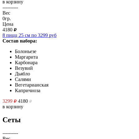
в корзину
----------
Вес
0гр.
Цена
4180
8 пицц 25 см по 3299 руб
Состав набора:
Болоньезе
Маргарита
Карбонара
Везувий
Дьябло
Салями
Вегетарианская
Капричиоза
3299
4180
в корзину
Сеты
----------
Вес